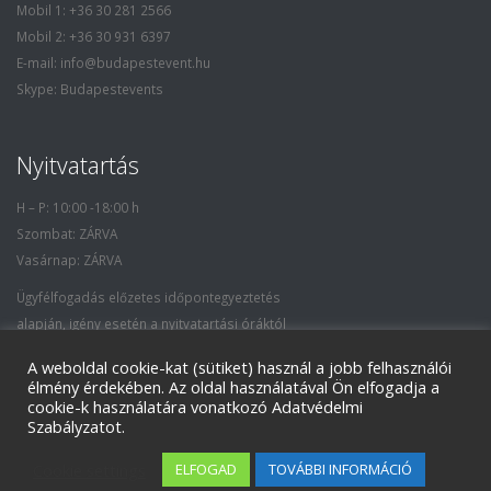
Mobil 1: +36 30 281 2566
Mobil 2: +36 30 931 6397
E-mail: info@budapestevent.hu
Skype: Budapestevents
Nyitvatartás
H – P: 10:00 -18:00 h
Szombat: ZÁRVA
Vasárnap: ZÁRVA
Ügyfélfogadás előzetes időpontegyeztetés
alapján, igény esetén a nyitvatartási óráktól
eltérő időpontban is.
A weboldal cookie-kat (sütiket) használ a jobb felhasználói
élmény érdekében. Az oldal használatával Ön elfogadja a
cookie-k használatára vonatkozó Adatvédelmi
Szabályzatot.
© Copyright 2018 BudapestEvent Kft. Minden jog fenntartva. / All Rights
Cookie settings
ELFOGAD
TOVÁBBI INFORMÁCIÓ
Reserved.