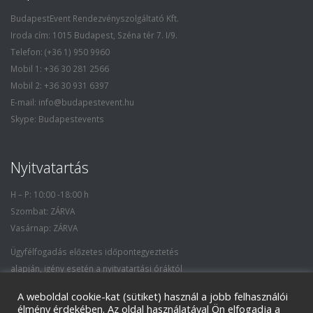
BudapestEvent Rendezvényszolgáltató Kft.
Iroda cím: 1015 Budapest, Széna tér 7. I/9.
Telefon: (+36 1) 950 9960
Mobil 1: +36 30 281 2566
Mobil 2: +36 30 931 6397
E-mail: info@budapestevent.hu
Skype: Budapestevents
Nyitvatartás
H – P: 10:00 -18:00 h
Szombat: ZÁRVA
Vasárnap: ZÁRVA
Ügyfélfogadás előzetes időpontegyeztetés
alapján, igény esetén a nyitvatartási óráktól
eltérő időpontban is.
A weboldal cookie-kat (sütiket) használ a jobb felhasználói
élmény érdekében. Az oldal használatával Ön elfogadja a