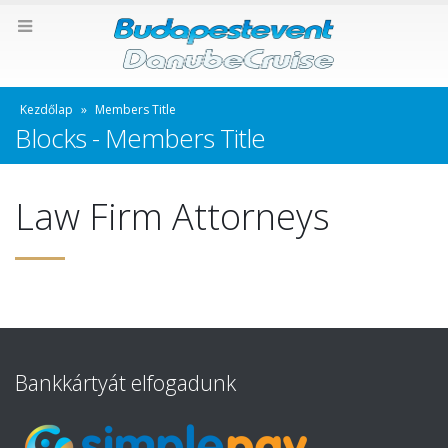
Kezdőlap
»
Members Title
Blocks - Members Title
Law Firm Attorneys
Bankkártyát elfogadunk