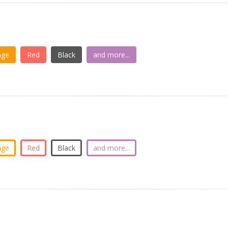
nge
Red
Black
and more...
nge
Red
Black
and more...