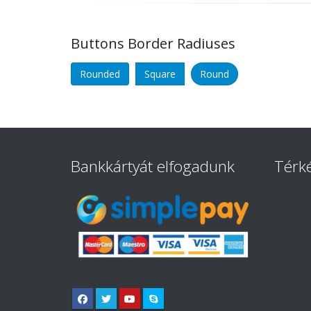
Buttons Border Radiuses
Rounded
Square
Round
Bankkártyát elfogadunk
Térk