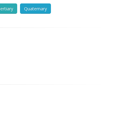
ertiary
Quaternary