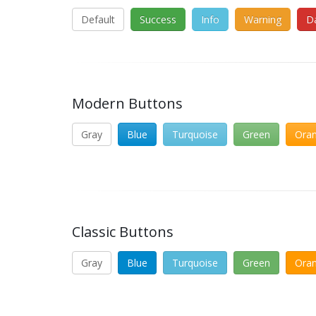
Default
Success
Info
Warning
D
Modern Buttons
Gray
Blue
Turquoise
Green
Ora
Classic Buttons
Gray
Blue
Turquoise
Green
Ora