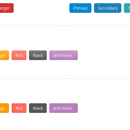
anger
Primary
Secondary
T
nge
Red
Black
and more...
nge
Red
Black
and more...