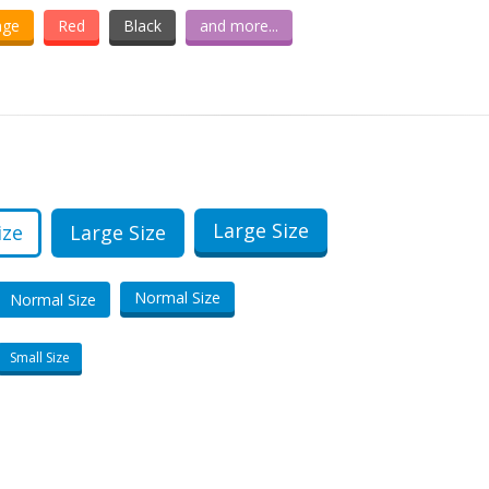
nge
Red
Black
and more...
Large Size
ize
Large Size
Normal Size
Normal Size
Small Size