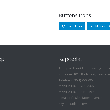
Buttons Icons
Left Icon
Right Icon
ép
Kapcsolat
BudapestEvent Rendezvényszolgált
Iroda cím: 1015 Budapest, Széna tér 
Telefon: (+36 1) 950 9960
Mobil 1: +36 30 281 2566
Mobil 2: +36 30 931 6397
E-mail: info@budapestevent.hu
Skype: Budapestevents