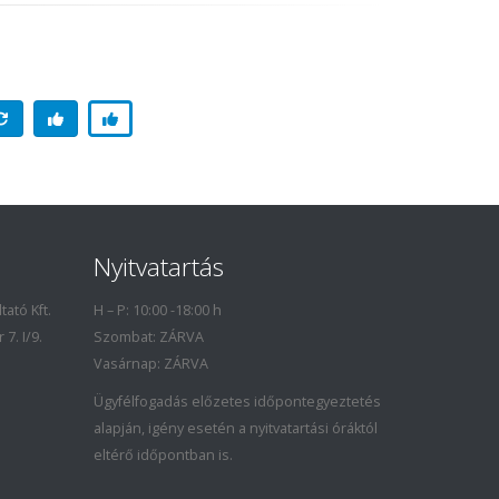
Nyitvatartás
ató Kft.
H – P: 10:00 -18:00 h
7. I/9.
Szombat: ZÁRVA
Vasárnap: ZÁRVA
Ügyfélfogadás előzetes időpontegyeztetés
alapján, igény esetén a nyitvatartási óráktól
eltérő időpontban is.