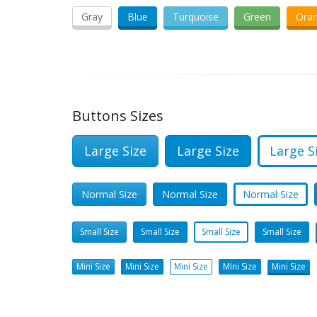
Gray
Blue
Turquoise
Green
Ora
Buttons Sizes
Large Size
Large Size
Large S
Normal Size
Normal Size
Normal Size
Small Size
Small Size
Small Size
Small Size
Mini Size
Mini Size
Mini Size
MIni Size
Mini Size