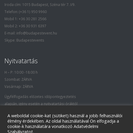
Iroda cím: 1015 Budapest, Széna tér 7. I/9.
Telefon: (+36 1) 950 9960
Mobil 1: +36 30 281 2566
Mobil 2: +36 30 931 6397
E-mail: info@budapestevent.hu
Skype: Budapestevents
Nyitvatartás
H – P: 10:00 -18:00 h
Szombat: ZÁRVA
Vasárnap: ZÁRVA
Ügyfélfogadás előzetes időpontegyeztetés
alapján, igény esetén a nyitvatartási óráktól
eltérő időpontban is.
A weboldal cookie-kat (sütiket) használ a jobb felhasználói
élmény érdekében. Az oldal használatával Ön elfogadja a
cookie-k használatára vonatkozó Adatvédelmi
Szabályzatot.