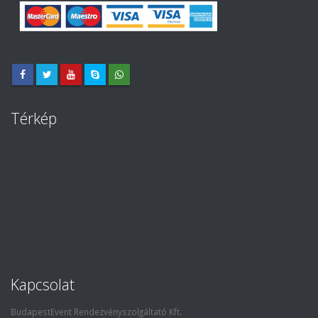
Térkép
Kapcsolat
BudapestEvent Rendezvényszolgáltató Kft.