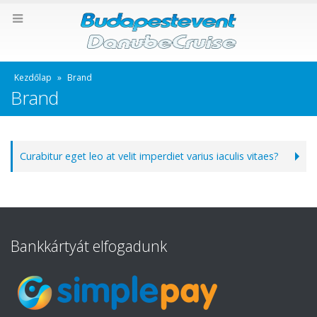
Kezdőlap
»
Brand
Brand
Curabitur eget leo at velit imperdiet varius iaculis vitaes?
Bankkártyát elfogadunk