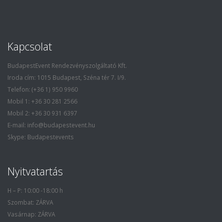
Kapcsolat
BudapestEvent Rendezvényszolgáltató Kft.
Iroda cím: 1015 Budapest, Széna tér 7. I/9.
Telefon: (+36 1) 950 9960
Mobil 1: +36 30 281 2566
Mobil 2: +36 30 931 6397
E-mail: info@budapestevent.hu
Skype: Budapestevents
Nyitvatartás
H – P: 10:00 -18:00 h
Szombat: ZÁRVA
Vasárnap: ZÁRVA