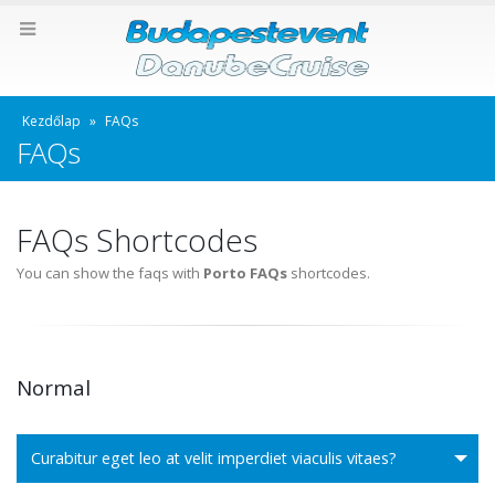
Kezdőlap
»
FAQs
FAQs
FAQs Shortcodes
You can show the faqs with
Porto FAQs
shortcodes.
Normal
Curabitur eget leo at velit imperdiet viaculis vitaes?