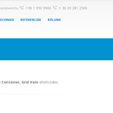
+36 1 950 9960
+ 36 30 281 2566
pestevent.hu
TECHNIKA
REFERENCIÁK
RÓLUNK
d Container, Grid Item
shortcodes.