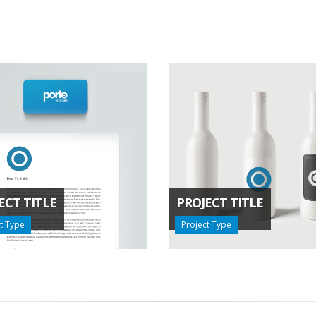
ECT TITLE
PROJECT TITLE
t Type
Project Type