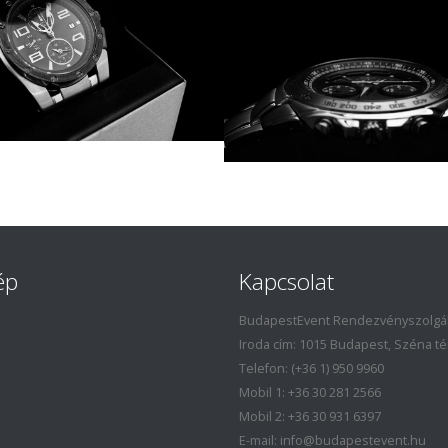
ép
Kapcsolat
BudapestEvent Rendezvényszolgált
Iroda cím: 1015 Budapest, Széna tér 
Telefon: (+36 1) 950 9960
Mobil 1: +36 30 281 2566
Mobil 2: +36 30 931 6397
E-mail: info@budapestevent.hu