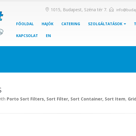
1015, Budapest, Széna tér 7.
info@buda
FŐOLDAL
HAJÓK
CATERING
SZOLGÁLTATÁSOK
KAPCSOLAT
EN
s
with
Porto Sort Filters, Sort Filter, Sort Container, Sort Item
,
Gri