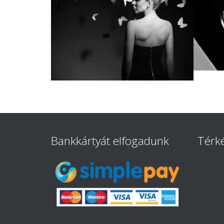
Bankkártyát elfogadunk
Térk