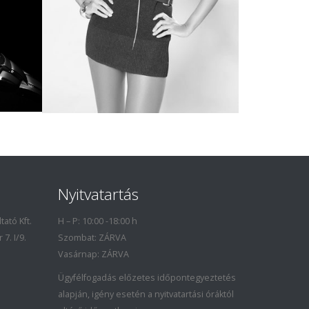
Nyitvatartás
ató Kft.
H – P: 10:00 -18:00 h
7. I/9.
Szombat: ZÁRVA
Vasárnap: ZÁRVA
Ügyfélfogadás előzetes időpontegyeztetés
alapján, igény esetén a nyitvatartási óráktól