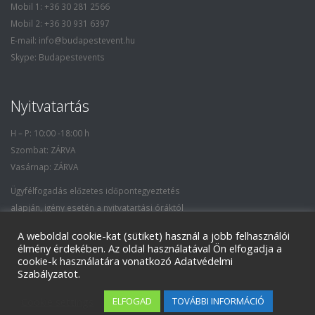
Mobil 1: +36 30 281 2566
Mobil 2: +36 30 931 6397
E-mail: info@budapestevent.hu
Skype: Budapestevents
Nyitvatartás
H – P: 10:00 -18:00 h
Szombat: ZÁRVA
Vasárnap: ZÁRVA
Ügyfélfogadás előzetes időpontegyeztetés
alapján, igény esetén a nyitvatartási óráktól
eltérő időpontban is.
A weboldal cookie-kat (sütiket) használ a jobb felhasználói
élmény érdekében. Az oldal használatával Ön elfogadja a
cookie-k használatára vonatkozó Adatvédelmi
Szabályzatot.
© Copyright 2018 BudapestEvent Kft. Minden jog fenntartva. / All Rights
Cookie settings
ELFOGAD
TOVÁBBI INFORMÁCIÓ
Reserved.