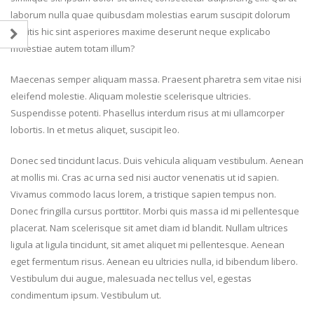
laborum nulla quae quibusdam molestias earum suscipit dolorum
debitis hic sint asperiores maxime deserunt neque explicabo
molestiae autem totam illum?
Maecenas semper aliquam massa. Praesent pharetra sem vitae nisi
eleifend molestie. Aliquam molestie scelerisque ultricies.
Suspendisse potenti. Phasellus interdum risus at mi ullamcorper
lobortis. In et metus aliquet, suscipit leo.
Donec sed tincidunt lacus. Duis vehicula aliquam vestibulum. Aenean
at mollis mi. Cras ac urna sed nisi auctor venenatis ut id sapien.
Vivamus commodo lacus lorem, a tristique sapien tempus non.
Donec fringilla cursus porttitor. Morbi quis massa id mi pellentesque
placerat. Nam scelerisque sit amet diam id blandit. Nullam ultrices
ligula at ligula tincidunt, sit amet aliquet mi pellentesque. Aenean
eget fermentum risus. Aenean eu ultricies nulla, id bibendum libero.
Vestibulum dui augue, malesuada nec tellus vel, egestas
condimentum ipsum. Vestibulum ut.