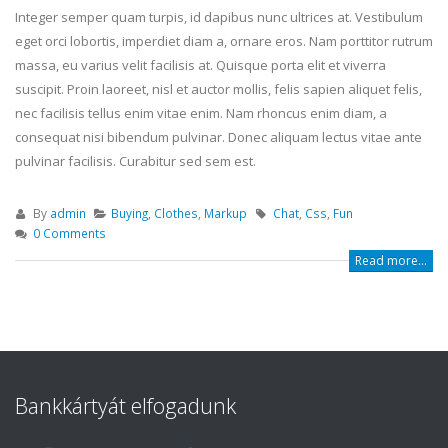
Integer semper quam turpis, id dapibus nunc ultrices at. Vestibulum
eget orci lobortis, imperdiet diam a, ornare eros. Nam porttitor rutrum
massa, eu varius velit facilisis at. Quisque porta elit et viverra
suscipit. Proin laoreet, nisl et auctor mollis, felis sapien aliquet felis,
nec facilisis tellus enim vitae enim. Nam rhoncus enim diam, a
consequat nisi bibendum pulvinar. Donec aliquam lectus vitae ante
pulvinar facilisis. Curabitur sed sem est.
By
admin
Buying
,
Clothes
,
Markup
Chat
,
Css
,
Fun
0 Comments
Read more...
Bankkártyát elfogadunk