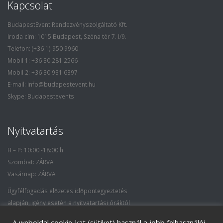
Kapcsolat
BudapestEvent Rendezvényszolgáltató Kft.
Iroda cím: 1015 Budapest, Széna tér 7. I/9.
Telefon: (+36 1) 950 9960
Mobil 1: +36 30 281 2566
Mobil 2: +36 30 931 6397
E-mail: info@budapestevent.hu
Skype: Budapestevents
Nyitvatartás
H – P: 10:00 -18:00 h
Szombat: ZÁRVA
Vasárnap: ZÁRVA
Ügyfélfogadás előzetes időpontegyeztetés
alapján, igény esetén a nyitvatartási óráktól
eltérő időpontban is.
A weboldal cookie-kat (sütiket) használ a jobb felhasználói