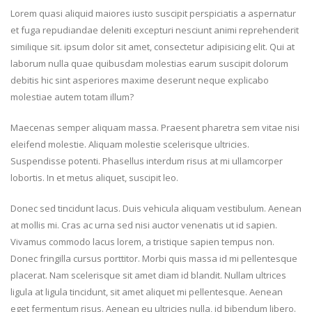
Lorem quasi aliquid maiores iusto suscipit perspiciatis a aspernatur
et fuga repudiandae deleniti excepturi nesciunt animi reprehenderit
similique sit. ipsum dolor sit amet, consectetur adipisicing elit. Qui at
laborum nulla quae quibusdam molestias earum suscipit dolorum
debitis hic sint asperiores maxime deserunt neque explicabo
molestiae autem totam illum?
Maecenas semper aliquam massa. Praesent pharetra sem vitae nisi
eleifend molestie. Aliquam molestie scelerisque ultricies.
Suspendisse potenti. Phasellus interdum risus at mi ullamcorper
lobortis. In et metus aliquet, suscipit leo.
Donec sed tincidunt lacus. Duis vehicula aliquam vestibulum. Aenean
at mollis mi. Cras ac urna sed nisi auctor venenatis ut id sapien.
Vivamus commodo lacus lorem, a tristique sapien tempus non.
Donec fringilla cursus porttitor. Morbi quis massa id mi pellentesque
placerat. Nam scelerisque sit amet diam id blandit. Nullam ultrices
ligula at ligula tincidunt, sit amet aliquet mi pellentesque. Aenean
eget fermentum risus. Aenean eu ultricies nulla, id bibendum libero.